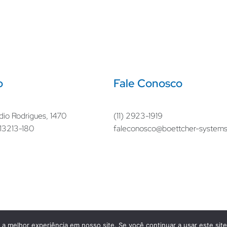
o
Fale Conosco
dio Rodrigues, 1470
(11) 2923-1919
– 13213-180
faleconosco@boettcher-system
a melhor experiência em nosso site. Se você continuar a usar este sit