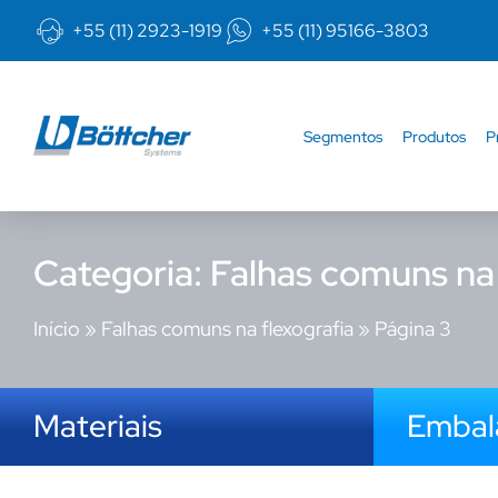
+55 (11) 2923-1919
+55 (11) 95166-3803
Segmentos
Produtos
P
Categoria: Falhas comuns na 
Início
»
Falhas comuns na flexografia
»
Página 3
Materiais
Emba