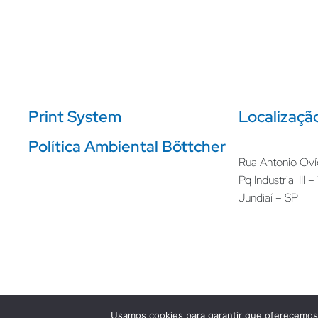
Print System
Localizaçã
Política Ambiental Böttcher
Rua Antonio Oví
Pq Industrial III 
Jundiaí – SP
Usamos cookies para garantir que oferecemos 