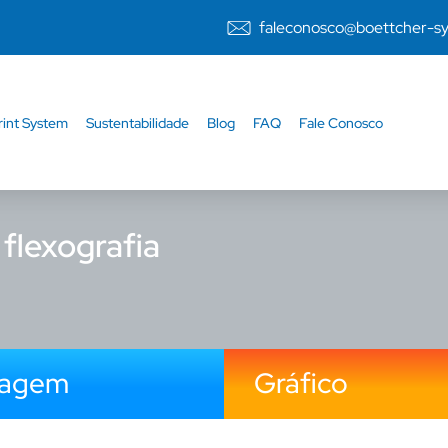
faleconosco@boettcher-s
rint System
Sustentabilidade
Blog
FAQ
Fale Conosco
flexografia
lagem
Gráfico