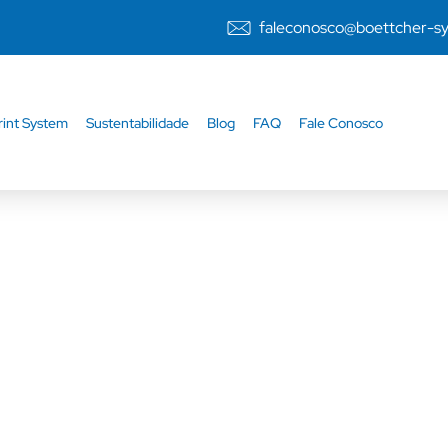
faleconosco@boettcher-s
rint System
Sustentabilidade
Blog
FAQ
Fale Conosco