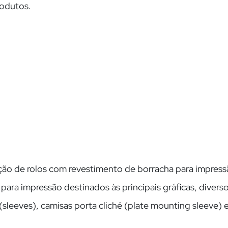
rodutos.
Clique aqui
cação de rolos com revestimento de borracha para impres
para impressão destinados às principais gráficas, diver
sleeves), camisas
porta cliché
(plate mounting sleeve) e