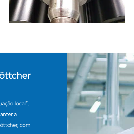
öttcher
ação local”,
anter a
Böttcher, com