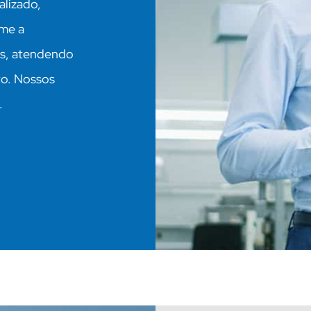
lizado,
rme a
es, atendendo
to. Nossos
.