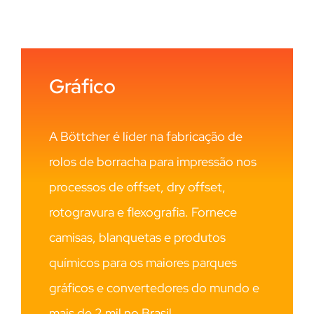
Gráfico
A Böttcher é líder na fabricação de
rolos de borracha para impressão nos
processos de offset, dry offset,
rotogravura e flexografia. Fornece
camisas, blanquetas e produtos
químicos para os maiores parques
gráficos e convertedores do mundo e
mais de 2 mil no Brasil.