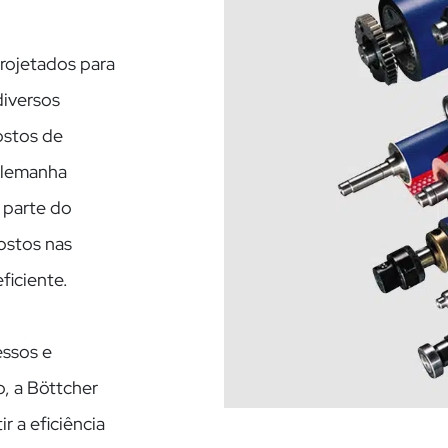
rojetados para
diversos
ostos de
 Alemanha
 parte do
ostos nas
ficiente.
ssos e
, a Böttcher
 a eficiência