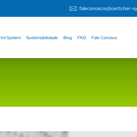
faleconosco@boettcher-s
rint System
Sustentabilidade
Blog
FAQ
Fale Conosco