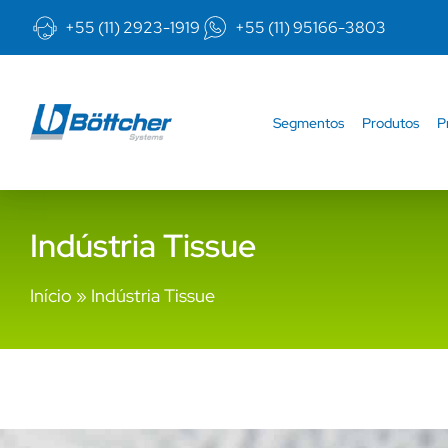
+55 (11) 2923-1919
+55 (11) 95166-3803
Segmentos
Produtos
P
Indústria Tissue
Início
»
Indústria Tissue