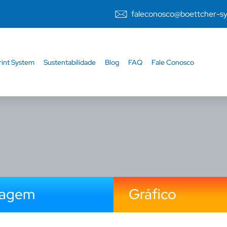
faleconosco@boettcher-s
rint System
Sustentabilidade
Blog
FAQ
Fale Conosco
lagem
Gráfico