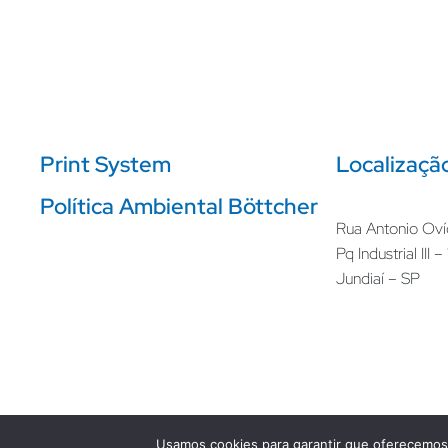
Print System
Localizaçã
Política Ambiental Böttcher
Rua Antonio Oví
Pq Industrial III 
Jundiaí – SP
Usamos cookies para garantir que oferecemos 