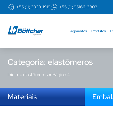
+55 (11) 2923-1919
+55 (11) 95166-3803
Segmentos
Produtos
P
Categoria: elastômeros
Início
»
elastômeros
»
Página 4
Materiais
Emba