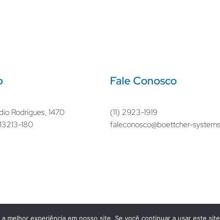
o
Fale Conosco
dio Rodrigues, 1470
(11) 2923-1919
– 13213-180
faleconosco@boettcher-system
a melhor experiência em nosso site. Se você continuar a usar este sit