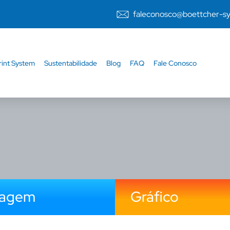
faleconosco@boettcher-s
rint System
Sustentabilidade
Blog
FAQ
Fale Conosco
lagem
Gráfico