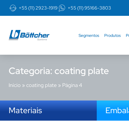
+55 (11) 2923-1919
+55 (11) 95166-3803
Segmentos
Produtos
P
Categoria: coating plate
Início
»
coating plate
»
Página 4
Materiais
Emba