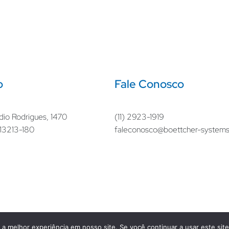
o
Fale Conosco
dio Rodrigues, 1470
(11) 2923-1919
– 13213-180
faleconosco@boettcher-system
a melhor experiência em nosso site. Se você continuar a usar este sit