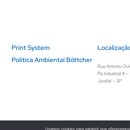
Print System
Localizaçã
Política Ambiental Böttcher
Rua Antonio Oví
Pq Industrial III 
Jundiaí – SP
Usamos cookies para garantir que oferecemos 