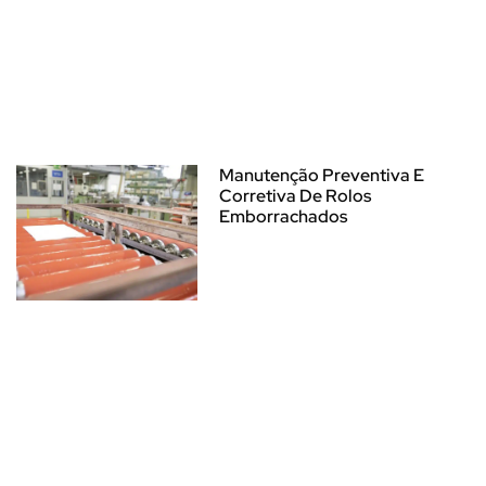
Manutenção Preventiva E
Corretiva De Rolos
Emborrachados