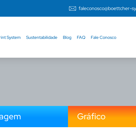
faleconosco@boettcher-s
rint System
Sustentabilidade
Blog
FAQ
Fale Conosco
lagem
Gráfico