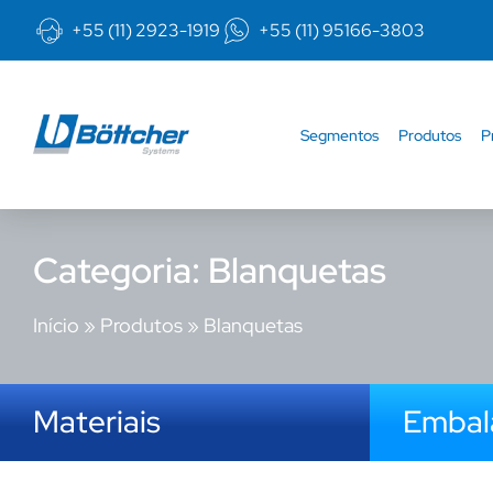
+55 (11) 2923-1919
+55 (11) 95166-3803
Segmentos
Produtos
P
Categoria: Blanquetas
Início
»
Produtos
»
Blanquetas
Materiais
Emba