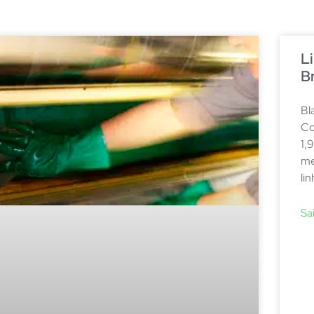
L
Br
Bl
Co
1,
me
li
Sa